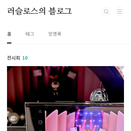
본문 바로가기
러슬로스의 블로그
홈
태그
방명록
전시회
10