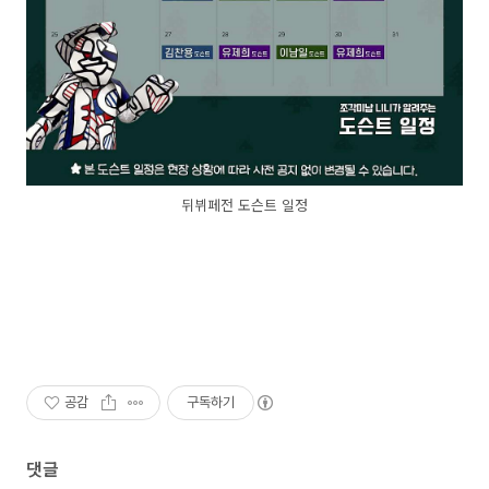
뒤뷔페전 도슨트 일정
공감
구독하기
댓글