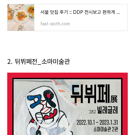
서울 맛집 후기 :: DDP 전시보고 편하게 먹기 좋은 피클피클 익스프레스
fast-sloth.com
2. 뒤뷔페전_소마미술관