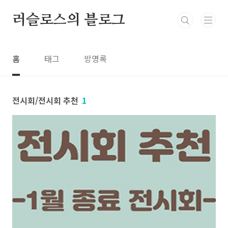
본문 바로가기
러슬로스의 블로그
홈
태그
방명록
전시회/전시회 추천
1