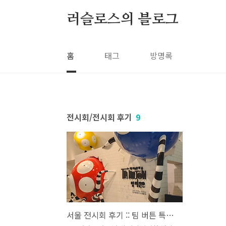
본문 바로가기
러슬로스의 블로그
홈
태그
방명록
전시회/전시회 후기
9
서울 전시회 후기 :: 팀 버튼 특별전