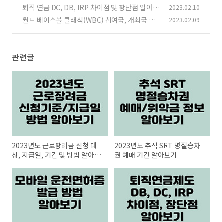
퇴직 연금 DC, DB, IRP 차이점 및 장단점 알아보
2023.02.10
기
월드 베이스볼 클래식(WBC) 참여국, 개최국 및
2023.02.09
(0)
진행 방식 알아보기
(0)
관련글
2023년도 근로장려금 신청 대
2023년도 추석 SRT 명절승차
상, 지급일, 기간 및 방법 알아보
권 예매 기간 알아보기
기