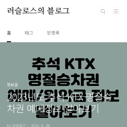
본문 바로가기
러슬로스의 블로그
홈
태그
방명록
정보글
2023년도 추석 KTX 명절승
차권 예매정보 알아보기
by 러슬로스
2023. 8. 28.